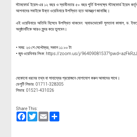
স্টামফোর্ড ইয়েস-এর ১২ বছর ও স্বাধীনতার ৫০ বছর পূর্তি উপলক্ষ্যে স্টামফোর্ড ইয়েস কর্
আপনাদের সবাইকে উক্ত ওয়েবিনারে উপস্থিত হতে আমন্ত্রণ জানাচ্ছি।
এই ওয়েবিনারে অতিথি হিসেবে উপস্থিত থাকবেন: অ্যাডভোকেট সুলতানা কামাল, ড. ইফতে
অনুষ্ঠানটিকে আরও সুন্দর করে তুলবেন।
• সময়: ২৩ শে সেপ্টেম্বর, সকাল ১১:০০ টা
• জুম ওয়েবিনার লিংক:
https://zoom.us/j/96409081537?pwd=azFk
যেকোনো ধরনের তথ্য বা সাহায্যের প্রয়োজনে যোগাযোগ করুন আমাদের সাথে।
ডেপুটি লিডার: 01711-328305
লিডার: 01521-431026
Share This:
Facebook
Twitter
Email
Share