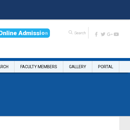
O
n
l
i
n
e
A
d
m
i
s
s
i
o
n
ARCH
FACULTY MEMBERS
GALLERY
PORTAL