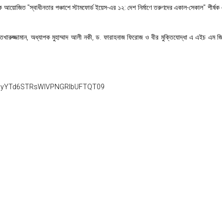
তৃক আয়োজিত "স্বাধীনতার পঞ্চাশে স্টামফোর্ড ইয়েস-এর ১২: দেশ নির্মাণে তরুণদের একাল-সেকাল" শীর্ষক 
খারুজ্জামান, অধ্যাপক মুহাম্মাদ আলী নকী, ড. ফারাহনাজ ফিরোজ ও বীর মুক্তিযোদ্ধা এ এইচ এ
RzJyYTd6STRsWlVPNGRlbUFTQT09