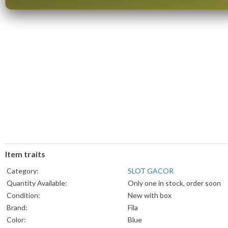
Item traits
Category:
SLOT GACOR
Quantity Available:
Only one in stock, order soon
Condition:
New with box
Brand:
Fila
Color:
Blue