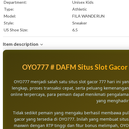
Department:
Unisex Kids
Type:
Athletic
Model:
FILA WANDERUN
Style:
Sneaker
US Shoe Size:
6.5
Item description
OYO777 # DAFM Situs Slot Gacor 7
OYO777 menjadi salah satu situs slot gacor 777 hari ini ya
lengkap, proses transaksi cepat, serta peluang kemenangan 
online terpercaya, para pemain dapat menikmati pengalam
yang menghadirka
Tidak sedikit pemain yang mengaku berhasil membawa pu
gacor yang tersedia di OYO777. Inilah yang membuat situs 
maxwin dengan RTP tinggi dan fitur bonus melimpah, OYO7