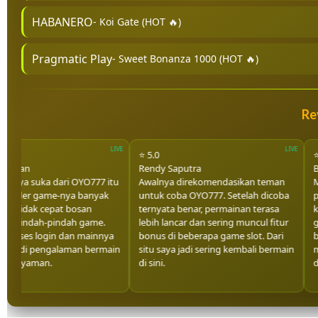
HABANERO
- Koi Gate (HOT 🔥)
Pragmatic Play
- Sweet Bonanza 1000 (HOT 🔥)
Re
⭐ 5.0
⭐ 4.
awan
Rendy Saputra
Bag
saya suka dari OYO777 itu
Awalnya direkomendasikan teman
Men
ovider game-nya banyak
untuk coba OYO777. Setelah dicoba
pema
i tidak cepat bosan
ternyata benar, permainan terasa
kol
a pindah-pindah game.
lebih lancar dan sering muncul fitur
gam
proses login dan mainnya
bonus di beberapa game slot. Dari
bag
 jadi pengalaman bermain
situ saya jadi sering kembali bermain
memb
h nyaman.
di sini.
dim