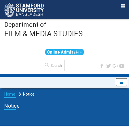
Department of
FILM & MEDIA STUDIES
O
n
l
i
n
e
A
d
m
i
s
s
i
o
n
Home
Notice
Notice