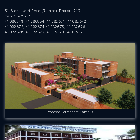
51 Siddeswari Road (Ramna), Dhaka-1217.
09613622622
41030948, 41030954, 41032671, 41032672
41032673, 41032674 41032675, 41032676
41032678, 41032679, 41032680, 41032681
Proposed Permanent Campus