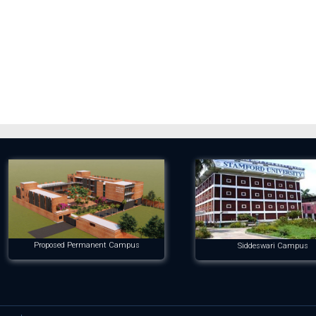
Proposed Permanent Campus
Siddeswari Campus