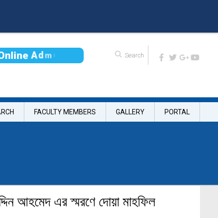
O
n
l
i
n
e
A
d
m
i
s
s
i
ARCH
FACULTY MEMBERS
GALLERY
PORTAL
দ্দিন আহমেদ এর স্মরণে দোয়া মাহফিল